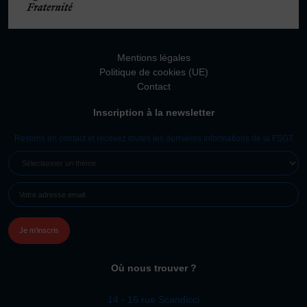
Vivicittà
ACTUALITÉS
CONTACT
Mentions légales
Politique de cookies (UE)
JE SOUHAITE M’AFFILIER
Contact
Affiliation
Inscription à la newsletter
Réaffiliation
Restons en contact et recevez toutes les dernières informations de la FSGT
Prise de licence
SÉLECTIONNER
JE SOUHAITE TROUVER UN COMITÉ
UN
JE SOUHAITE ADHÉRER
E-
THÈME
MAIL
Affiliation
(NÉCESSAIRE)
Honorabilité
Licence Omnisports
Certificat Médical
Où nous trouver ?
Assurance
14 - 16 rue Scandicci