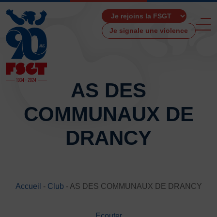
Je signale une violence
AS DES
COMMUNAUX DE
ACCUEIL
LA FSGT
DRANCY
Présentation
Histoire
Fonctionnement
Partenaires
Accueil
-
Club
-
AS DES COMMUNAUX DE DRANCY
Les Boutiques F.S.G.T
Ressources média
Ecouter