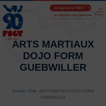
Je signale une violence
ARTS MARTIAUX
DOJO FORM
ACCUEIL
LA FSGT
GUEBWILLER
Présentation
Histoire
Fonctionnement
Partenaires
Accueil
-
Club
-
ARTS MARTIAUX DOJO FORM
Les Boutiques F.S.G.T
GUEBWILLER
Ressources média