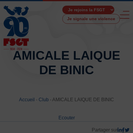
Je signale une violence
AMICALE LAIQUE
DE BINIC
ACCUEIL
LA FSGT
Présentation
Histoire
Accueil
-
Club
-
AMICALE LAIQUE DE BINIC
Fonctionnement
Partenaires
Ecouter
Les Boutiques F.S.G.T
Ressources média
Partager sur