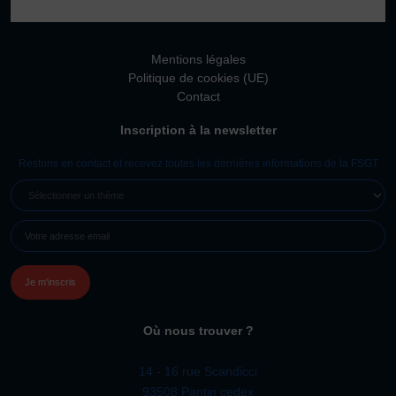
Vivicittà
ACTUALITÉS
Mentions légales
CONTACT
Politique de cookies (UE)
Contact
JE SOUHAITE M’AFFILIER
Inscription à la newsletter
Affiliation
Réaffiliation
Restons en contact et recevez toutes les dernières informations de la FSGT
Prise de licence
SÉLECTIONNER
UN
JE SOUHAITE TROUVER UN COMITÉ
E-
THÈME
JE SOUHAITE ADHÉRER
MAIL
(NÉCESSAIRE)
Affiliation
Honorabilité
Licence Omnisports
Où nous trouver ?
Certificat Médical
Assurance
14 - 16 rue Scandicci
93508 Pantin cedex