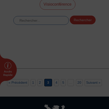
Visioconférence
DÉVELOPPEMENT
Championnat de France FSGT
Rechercher
Enfance / Famille
Jeunesses
Santé
Seniors
Entreprises
Pratiques partagées
Écologie
Sport avec les exilés
ÉTHIQUE SPORTIVE
Signalement violences sexistes et sexuelles
« Précédent
1
2
3
4
5
…
20
Suivant »
Protéger les pratiquant.es
Prévenir les discriminations
Agir contre le dopage et les conduites dopantes
Préserver le pacte républicain