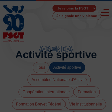
Je signale une violence
AGENDA
Activité sportive
ACCUEIL
LA FSGT
Tous
Activité sportive
Présentation
Assemblée Nationale d'Activité
Histoire
Fonctionnement
Coopération internationale
Formation
Partenaires
Les Boutiques F.S.G.T
Formation Brevet Fédéral
Vie institutionnelle
Ressources média