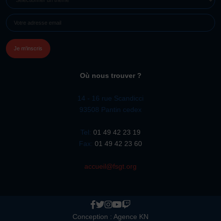
UN
E-
THÈME
MAIL
(NÉCESSAIRE)
Où nous trouver ?
14 - 16 rue Scandicci
93508 Pantin cedex
Tel:
01 49 42 23 19
Fax:
01 49 42 23 60
accueil@fsgt.org
Conception :
Agence KN