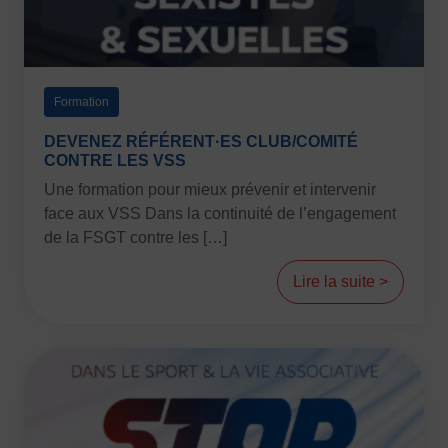
FORMATION
Livret de l’animateur·trice
Brevet Fédéral
Formation
BAFA
DEVENEZ RÉFÉRENT·ES CLUB/COMITÉ
Officiel·les
CONTRE LES VSS
Responsable associatif.ve FSGT
Une formation pour mieux prévenir et intervenir
Formateur.trice.s
face aux VSS Dans la continuité de l’engagement
de la FSGT contre les […]
ORGANISME DE FORMATION
Certificat de qualification professionnelle ALS
Lire la suite >
Certificat de qualification professionnelle
TSARE
INTERNATIONAL
Échanges internationaux
Coopération et solidarité internationales