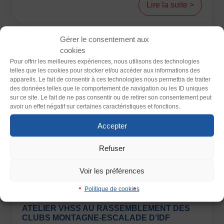
Lire la suite >
Plongée
Randonnée pédestre
Sport Équestre
Thème
Clair
Sombre
Sports de combat
Sports de neige et de patinage
Tennis
Gérer le consentement aux
Tennis de table
Tir
Tir à l’arc
Vélo
Volley-ball
cookies
Police (dyslexie)
Pour offrir les meilleures expériences, nous utilisons des technologies
Walking Foot
telles que les cookies pour stocker et/ou accéder aux informations des
Défaut
Adapter
appareils. Le fait de consentir à ces technologies nous permettra de traiter
des données telles que le comportement de navigation ou les ID uniques
sur ce site. Le fait de ne pas consentir ou de retirer son consentement peut
Taille du texte
avoir un effet négatif sur certaines caractéristiques et fonctions.
Défaut
Augmenter
Accepter
Refuser
Interlignage
Défaut
Augmenter
Voir les préférences
Vie fédérale
Politique de cookies
Justification
ATELIER VHSS AU RASSEMBLEMENT DES
Défaut
Supprimer
CLUBS MONTAGNE-ESCALADE D’IDF