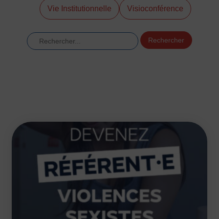
Vie Institutionnelle
Visioconférence
DÉVELOPPEMENT
Championnat de France FSGT
Rechercher
Enfance / Famille
Jeunesses
Santé
Seniors
Entreprises
Pratiques partagées
Écologie
Sport avec les exilés
ÉTHIQUE SPORTIVE
Signalement violences sexistes et sexuelles
Protéger les pratiquant.es
Prévenir les discriminations
Agir contre le dopage et les conduites dopantes
Préserver le pacte républicain