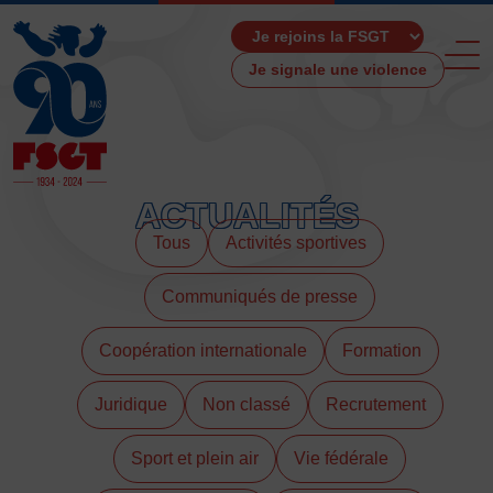
Je signale une violence
ACTUALITÉS
Tous
Activités sportives
ACCUEIL
LA FSGT
Communiqués de presse
Présentation
Coopération internationale
Formation
Histoire
Fonctionnement
Juridique
Non classé
Recrutement
Partenaires
Les Boutiques F.S.G.T
Sport et plein air
Vie fédérale
Ressources média