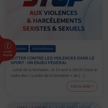
Vivicittà
ACTUALITÉS
CONTACT
JE SOUHAITE M’AFFILIER
Affiliation
Réaffiliation
Formation
Visioconférence
Prise de licence
LUTTER CONTRE LES VIOLENCES DANS LE
JE SOUHAITE TROUVER UN COMITÉ
SPORT : UN ENJEU FÉDÉRAL
JE SOUHAITE ADHÉRER
Lundi de la formation : le 14 avril à 18h30 Dans le
Affiliation
cadre des « Lundis de la formation » de […]
Honorabilité
Licence Omnisports
Lire la suite >
Certificat Médical
Assurance