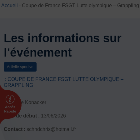
Accueil
-
Coupe de France FSGT Lutte olympique – Grappling
DÉVELOPPEMENT
Championnat de France FSGT
Enfance / Famille
Jeunesses
Les informations sur
Santé
l'événement
Seniors
Entreprises
Pratiques partagées
Activité sportive
Écologie
: COUPE DE FRANCE FSGT LUTTE OLYMPIQUE –
Sport avec les exilés
GRAPPLING
ÉTHIQUE SPORTIVE
Lieu :
Le Konacker
Signalement violences sexistes et sexuelles
Protéger les pratiquant.es
Date de début :
13/06/2026
Prévenir les discriminations
Contact :
schndchris@hotmail.fr
Agir contre le dopage et les conduites dopantes
Préserver le pacte républicain