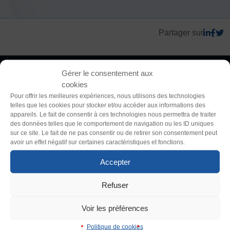
FORMATION
Partager sur
Livret de l’animateur·trice
Thème
Brevet Fédéral
Clair
Sombre
BAFA
Gérer le consentement aux
Officiel·les
cookies
Responsable associatif.ve FSGT
Police (dyslexie)
Pour offrir les meilleures expériences, nous utilisons des technologies
Formateur.trice.s
telles que les cookies pour stocker et/ou accéder aux informations des
Défaut
Adapter
appareils. Le fait de consentir à ces technologies nous permettra de traiter
des données telles que le comportement de navigation ou les ID uniques
ORGANISME DE FORMATION
sur ce site. Le fait de ne pas consentir ou de retirer son consentement peut
Taille du texte
Certificat de qualification professionnelle ALS
avoir un effet négatif sur certaines caractéristiques et fonctions.
Certificat de qualification professionnelle
Défaut
Augmenter
Accepter
TSARE
La Fédération Sportive et Gymnique du Travail (FSGT) compte
200 000 pratiquant·es, 4200 clubs et propose une centaine
Refuser
Interlignage
INTERNATIONAL
d’activités physiques, sportives, culturelles et artistiques,
Défaut
Augmenter
Échanges internationaux
compétitives et non compétitives. Créée en 1934 dans la lutte
Voir les préférences
Coopération et solidarité internationales
contre le fascisme, elle promeut le droit d’accès au sport de toutes
Politique de cookies