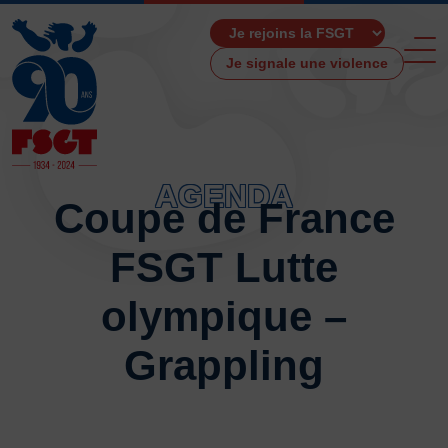
Je signale une violence
AGENDA
Coupe de France
ACCUEIL
FSGT Lutte
LA FSGT
Présentation
olympique –
Histoire
Fonctionnement
Grappling
Partenaires
Les Boutiques F.S.G.T
Ressources média