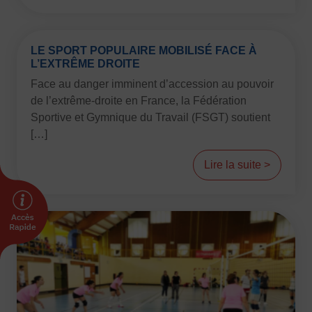
Plongée
Randonnée pédestre
Sport Équestre
Sports de combat
Sports de neige et de patinage
Tennis
LE SPORT POPULAIRE MOBILISÉ FACE À
Tennis de table
Tir
Tir à l’arc
Vélo
Volley-ball
L’EXTRÊME DROITE
Face au danger imminent d’accession au pouvoir
Walking Foot
de l’extrême-droite en France, la Fédération
Sportive et Gymnique du Travail (FSGT) soutient
[…]
Lire la suite >