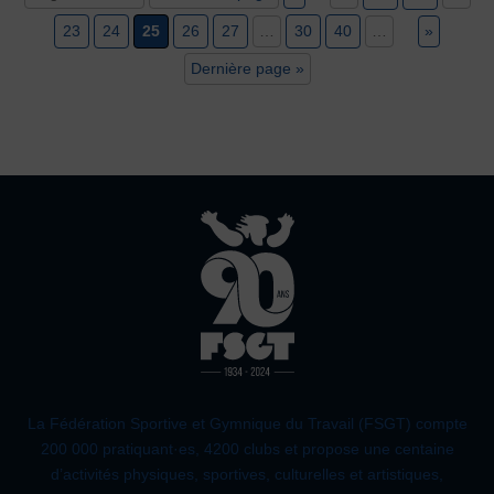
23
24
25
26
27
…
30
40
…
»
Dernière page »
La Fédération Sportive et Gymnique du Travail (FSGT) compte
200 000 pratiquant·es, 4200 clubs et propose une centaine
d’activités physiques, sportives, culturelles et artistiques,