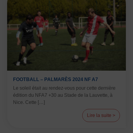
Vivicittà
ACTUALITÉS
CONTACT
JE SOUHAITE M’AFFILIER
Affiliation
Réaffiliation
Prise de licence
JE SOUHAITE TROUVER UN COMITÉ
FOOTBALL – PALMARÈS 2024 NF A7
JE SOUHAITE ADHÉRER
Le soleil était au rendez-vous pour cette dernière
Affiliation
édition du NFA7 +30 au Stade de la Lauvette, à
Honorabilité
Nice. Cette […]
Licence Omnisports
Certificat Médical
Lire la suite >
Assurance