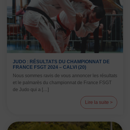
FORMATION
Livret de l’animateur·trice
Brevet Fédéral
BAFA
Officiel·les
Responsable associatif.ve FSGT
Formateur.trice.s
JUDO : RÉSULTATS DU CHAMPIONNAT DE
FRANCE FSGT 2024 – CALVI (20)
ORGANISME DE FORMATION
Nous sommes ravis de vous annoncer les résultats
Certificat de qualification professionnelle ALS
et le palmarès du championnat de France FSGT
Certificat de qualification professionnelle
de Judo qui a […]
TSARE
Lire la suite >
INTERNATIONAL
Échanges internationaux
Coopération et solidarité internationales