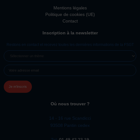
Mentions légales
Politique de cookies (UE)
Contact
Inscription à la newsletter
Restons en contact et recevez toutes les dernières informations de la FSGT
SÉLECTIONNER
UN
E-
THÈME
MAIL
(NÉCESSAIRE)
Où nous trouver ?
14 - 16 rue Scandicci
93508 Pantin cedex
Tel:
01 49 42 23 19