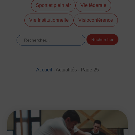
Sport et plein air
Vie fédérale
DÉVELOPPEMENT
Championnat de France FSGT
Vie Institutionnelle
Visioconférence
Enfance / Famille
Jeunesses
Rechercher
Santé
Seniors
Entreprises
Pratiques partagées
Accueil
-
Actualités
-
Page 25
Écologie
Sport avec les exilés
ÉTHIQUE SPORTIVE
Signalement violences sexistes et sexuelles
Protéger les pratiquant.es
Prévenir les discriminations
Agir contre le dopage et les conduites dopantes
Préserver le pacte républicain