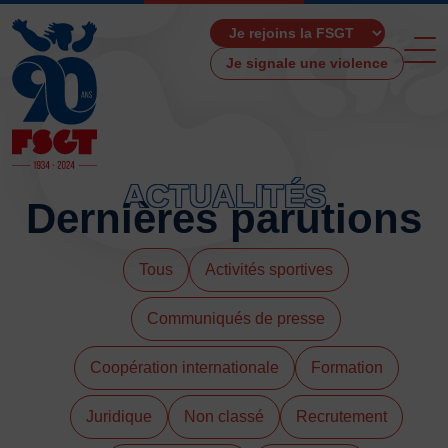
Je signale une violence
ACTUALITÉS
Dernières parutions
ACCUEIL
LA FSGT
Tous
Activités sportives
Présentation
Communiqués de presse
Histoire
Fonctionnement
Coopération internationale
Formation
Partenaires
Les Boutiques F.S.G.T
Juridique
Non classé
Recrutement
Ressources média