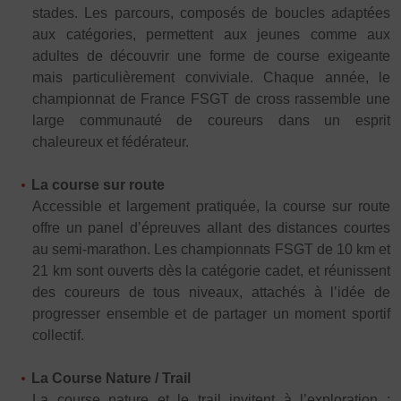
Plongée
Randonnée pédestre
Sport Équestre
stades. Les parcours, composés de boucles adaptées
aux catégories, permettent aux jeunes comme aux
Sports de combat
Sports de neige et de patinage
Tennis
adultes de découvrir une forme de course exigeante
mais particulièrement conviviale. Chaque année, le
Tennis de table
Tir
Tir à l’arc
Vélo
Volley-ball
championnat de France FSGT de cross rassemble une
Walking Foot
large communauté de coureurs dans un esprit
chaleureux et fédérateur.
La course sur route
Accessible et largement pratiquée, la course sur route
offre un panel d’épreuves allant des distances courtes
au semi-marathon. Les championnats FSGT de 10 km et
21 km sont ouverts dès la catégorie cadet, et réunissent
des coureurs de tous niveaux, attachés à l’idée de
progresser ensemble et de partager un moment sportif
collectif.
La Course Nature / Trail
La course nature et le trail invitent à l’exploration :