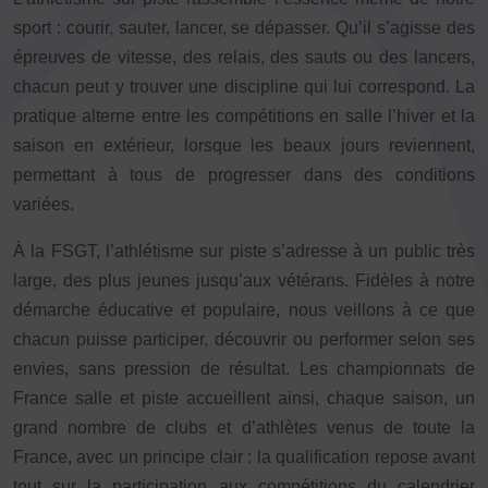
sport : courir, sauter, lancer, se dépasser. Qu’il s’agisse des
FORMATION
épreuves de vitesse, des relais, des sauts ou des lancers,
Livret de l’animateur·trice
chacun peut y trouver une discipline qui lui correspond. La
Brevet Fédéral
pratique alterne entre les compétitions en salle l’hiver et la
BAFA
saison en extérieur, lorsque les beaux jours reviennent,
Officiel·les
permettant à tous de progresser dans des conditions
Responsable associatif.ve FSGT
variées.
Formateur.trice.s
À la FSGT, l’athlétisme sur piste s’adresse à un public très
ORGANISME DE FORMATION
large, des plus jeunes jusqu’aux vétérans. Fidèles à notre
Certificat de qualification professionnelle ALS
démarche éducative et populaire, nous veillons à ce que
Certificat de qualification professionnelle
chacun puisse participer, découvrir ou performer selon ses
TSARE
envies, sans pression de résultat. Les championnats de
France salle et piste accueillent ainsi, chaque saison, un
INTERNATIONAL
grand nombre de clubs et d’athlètes venus de toute la
Échanges internationaux
France, avec un principe clair : la qualification repose avant
Coopération et solidarité internationales
tout sur la participation aux compétitions du calendrier