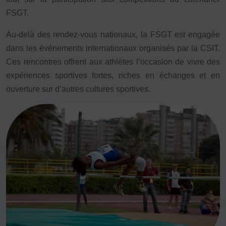
Vivicittà
FSGT.
ACTUALITÉS
Au-delà des rendez-vous nationaux, la FSGT est engagée
CONTACT
dans les événements internationaux organisés par la CSIT.
Ces rencontres offrent aux athlètes l’occasion de vivre des
JE SOUHAITE M’AFFILIER
expériences sportives fortes, riches en échanges et en
Affiliation
ouverture sur d’autres cultures sportives.
Réaffiliation
Prise de licence
JE SOUHAITE TROUVER UN COMITÉ
JE SOUHAITE ADHÉRER
Affiliation
Honorabilité
Licence Omnisports
Certificat Médical
Assurance