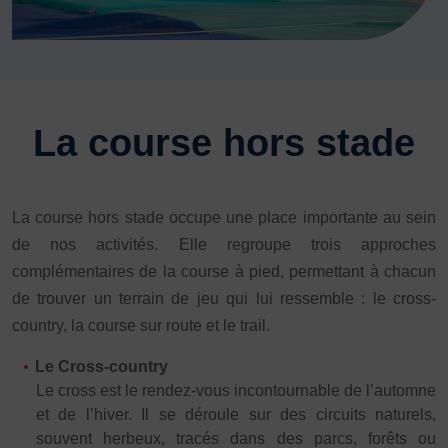
JE SOUHAITE TROUVER UNE ACTIVITÉ SPORTIVE
Activités d’entretien, de forme et de santé
Activités physiques de danse et d’expression
Atelier d’aventure motrice des 0 – 3 ans
La course hors stade
Athlé-Marche nordique
Athlétisme – Piste & Courses hors stade
Autres
La course hors stade occupe une place importante au sein
Autres activités de pleine nature
Autres sports collectifs
de nos activités. Elle regroupe trois approches
complémentaires de la course à pied, permettant à chacun
Autres sports Nautiques
Badminton
Ball-trap
Basketball
de trouver un terrain de jeu qui lui ressemble : le cross-
Boules lyonnaises
E-sport
Echecs
Football
country, la course sur route et le trail.
Gymnastique
Joutes nautiques
Judo
Le Cross-country
L’activité Bébé et parent dans l’eau
Montagne-Escalade
Le cross est le rendez-vous incontournable de l’automne
et de l’hiver. Il se déroule sur des circuits naturels,
Multi-activités
Natation
Omniforces
Pétanque
PGA
souvent herbeux, tracés dans des parcs, forêts ou