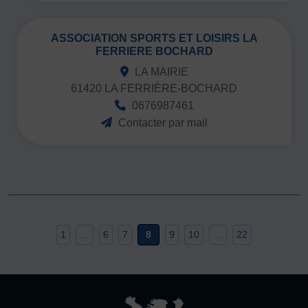
ASSOCIATION SPORTS ET LOISIRS LA
FERRIERE BOCHARD
LA MAIRIE
61420 LA FERRIÈRE-BOCHARD
0676987461
Contacter par mail
1
…
6
7
8
9
10
…
22