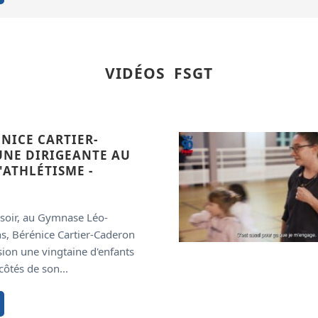
VIDÉOS FSGT
ÉNICE CARTIER-
UNE DIRIGEANTE AU
'ATHLÉTISME -
soir, au Gymnase Léo-
s, Bérénice Cartier-Caderon
ion une vingtaine d'enfants
côtés de son...