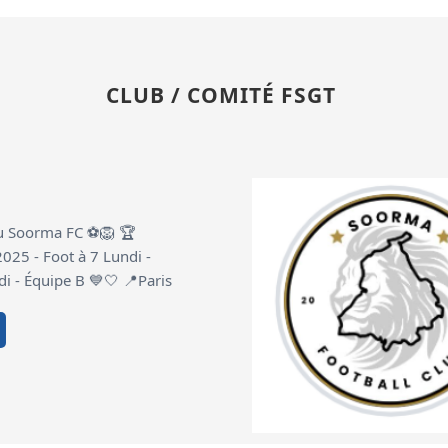
CLUB / COMITÉ FSGT
u Soorma FC ⚽️🦁 🏆
25 - Foot à 7 Lundi -
di - Équipe B 💙🤍 📍Paris