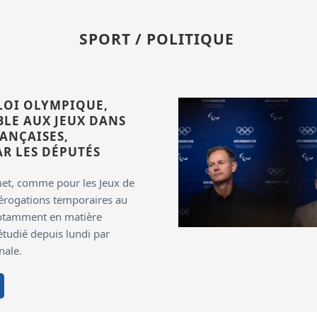
SPORT / POLITIQUE
A LOI OLYMPIQUE,
BLE AUX JEUX DANS
RANÇAISES,
R LES DÉPUTÉS
met, comme pour les Jeux de
dérogations temporaires au
otamment en matière
étudié depuis lundi par
nale.