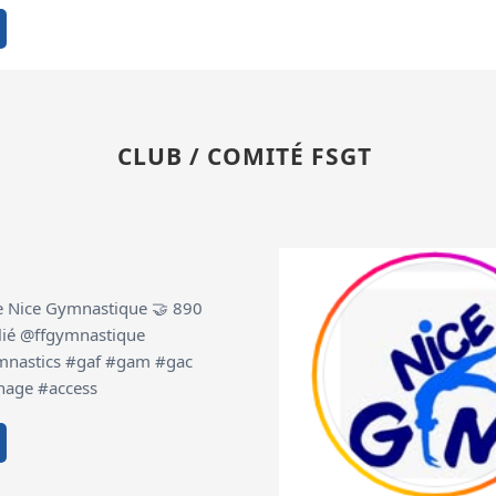
CLUB / COMITÉ FSGT
de Nice Gymnastique 🤝 890
filié @ffgymnastique
ymnastics #gaf #gam #gac
nage #access