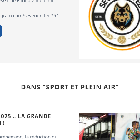
SGT de Foot à 7 du lundi
tagram.com/sevenunited75/
DANS "SPORT ET PLEIN AIR"
2025… LA GRANDE
 !
préhension, la réduction du