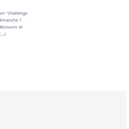
son "Challenge
dimanche 7
écouvrir et
...)