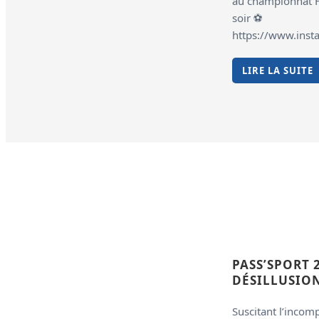
au championnat F
soir ⚽️
https://www.ins
LIRE LA SUITE
PASS’SPORT 
DÉSILLUSION
Suscitant l’incom