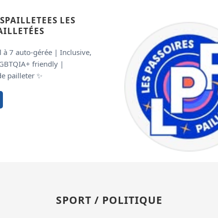
SPAILLETEES LES
AILLETÉES
 à 7 auto-gérée | Inclusive,
LGBTQIA+ friendly |
de pailleter ✨
SPORT / POLITIQUE