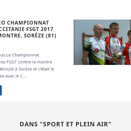
ÉO CHAMPIONNAT
CITANIE FSGT 2017
ONTRE. SORÈZE (81)
ous.Le Championnat
nie FSGT contre-la-montre
déroulé à Sorèze et c’était le
e avec le C...
DANS "SPORT ET PLEIN AIR"