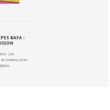
PES BAFA :
USION
re : Les
s le contenu d'un
 BAFA