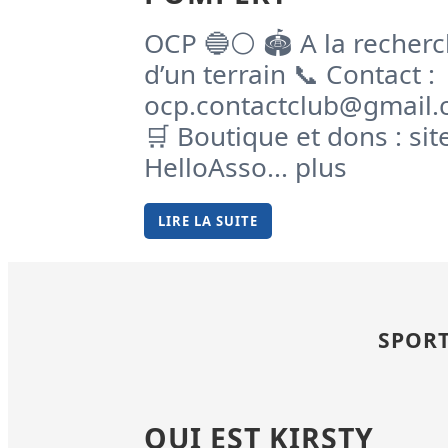
OCP 🔵⚪️ 🏟️ A la recher
d’un terrain 📞 Contact :
ocp.contactclub@gmail
🛒 Boutique et dons : sit
HelloAsso... plus
LIRE LA SUITE
SPORT
QUI EST KIRSTY