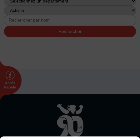
DÉVELOPPEMENT
Championnat de France FSGT
Enfance / Famille
Jeunesses
Santé
Seniors
Entreprises
Pratiques partagées
Écologie
Sport avec les exilés
ÉTHIQUE SPORTIVE
Signalement violences sexistes et sexuelles
Protéger les pratiquant.es
Prévenir les discriminations
Thème
Agir contre le dopage et les conduites dopantes
Clair
Sombre
Préserver le pacte républicain