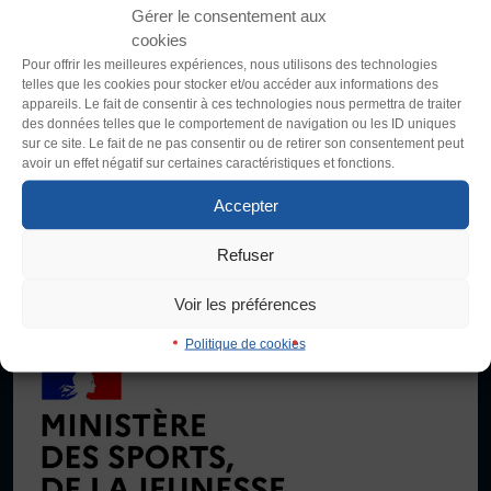
Gérer le consentement aux
cookies
FORMATION
Police (dyslexie)
Pour offrir les meilleures expériences, nous utilisons des technologies
Livret de l’animateur·trice
La Fédération Sportive et Gymnique du Travail (FSGT) compte
telles que les cookies pour stocker et/ou accéder aux informations des
Défaut
Adapter
Brevet Fédéral
appareils. Le fait de consentir à ces technologies nous permettra de traiter
200 000 pratiquant·es, 4200 clubs et propose une centaine
des données telles que le comportement de navigation ou les ID uniques
BAFA
d’activités physiques, sportives, culturelles et artistiques,
sur ce site. Le fait de ne pas consentir ou de retirer son consentement peut
Taille du texte
compétitives et non compétitives. Créée en 1934 dans la lutte
Officiel·les
avoir un effet négatif sur certaines caractéristiques et fonctions.
contre le fascisme, elle promeut le droit d’accès au sport de toutes
Défaut
Augmenter
Responsable associatif.ve FSGT
Accepter
et tous en se donnant comme objectif le développement de
Formateur.trice.s
contenus d’activités, de vie associative et de formation adaptés
Refuser
Interlignage
aux besoins de la population.
ORGANISME DE FORMATION
Défaut
Augmenter
Certificat de qualification professionnelle ALS
Voir les préférences
Je signale une violence
Certificat de qualification professionnelle
Politique de cookies
TSARE
Justification
Défaut
Supprimer
INTERNATIONAL
Échanges internationaux
Images
Coopération et solidarité internationales