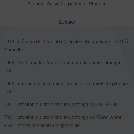
Accueil
-
Activités sportives
-
Plongée
DÉVELOPPEMENT
Championnat de France FSGT
Ecouter
Enfance / Famille
Jeunesses
Santé
1948 : création du 1er club d’activité subaquatique FSGT à
Seniors
Marseille
Entreprises
1968 : 1er stage fédéral de formation de cadres plongée
Pratiques partagées
FSGT
Écologie
Sport avec les exilés
1982 : reconnaissance ministérielle des brevets de plongée
FSGT
ÉTHIQUE SPORTIVE
Signalement violences sexistes et sexuelles
2011 : création du premier cursus français HANDISUB
Protéger les pratiquant.es
Prévenir les discriminations
2011 : création du premier cursus français d’Open water
Agir contre le dopage et les conduites dopantes
FSGT et des certificats de spécialité
Préserver le pacte républicain