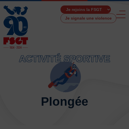
Je signale une violence
ACTIVITÉ SPORTIVE
ACCUEIL
LA FSGT
Présentation
Histoire
Plongée
Fonctionnement
Partenaires
Les Boutiques F.S.G.T
Ressources média