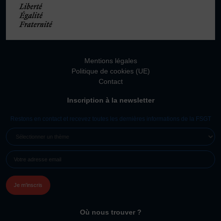
Mentions légales
Politique de cookies (UE)
Contact
Inscription à la newsletter
Restons en contact et recevez toutes les dernières informations de la FSGT
SÉLECTIONNER
UN
E-
THÈME
MAIL
(NÉCESSAIRE)
Où nous trouver ?