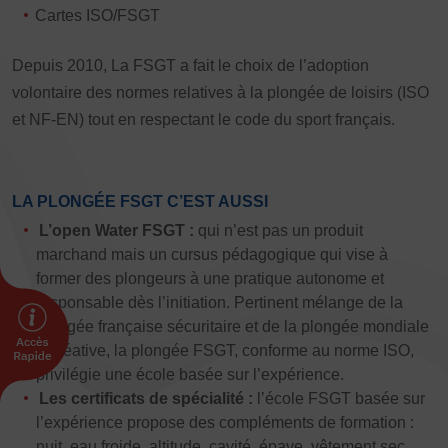
Plongée
Randonnée pédestre
Sport Équestre
Cartes ISO/FSGT
Sports de combat
Sports de neige et de patinage
Tennis
Depuis 2010, La FSGT a fait le choix de l’adoption
Tennis de table
Tir
Tir à l’arc
Vélo
Volley-ball
volontaire des normes relatives à la plongée de loisirs (ISO
et NF-EN) tout en respectant le code du sport français.
Walking Foot
LA PLONGÉE FSGT C’EST AUSSI
L’open Water FSGT :
qui n’est pas un produit
marchand mais un cursus pédagogique qui vise à
former des plongeurs à une pratique autonome et
responsable dès l’initiation. Pertinent mélange de la
plongée française sécuritaire et de la plongée mondiale
récréative, la plongée FSGT, conforme au norme ISO,
privilégie une école basée sur l’expérience.
Les certificats de spécialité :
l’école FSGT basée sur
l’expérience propose des compléments de formation :
nuit, eau froide, altitude, cavité, épave, vêtement sec,