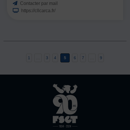
Contacter par mail
https://cllcarca.fr/
1
…
3
4
5
6
7
…
9