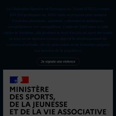
La Fédération Sportive et Gymnique du Travail (FSGT) compte
200 000 pratiquant·es, 4200 clubs et propose une centaine
d’activités physiques, sportives, culturelles et artistiques,
compétitives et non compétitives. Créée en 1934 dans la lutte
contre le fascisme, elle promeut le droit d’accès au sport de toutes
et tous en se donnant comme objectif le développement de
contenus d’activités, de vie associative et de formation adaptés
aux besoins de la population.
Je signale une violence