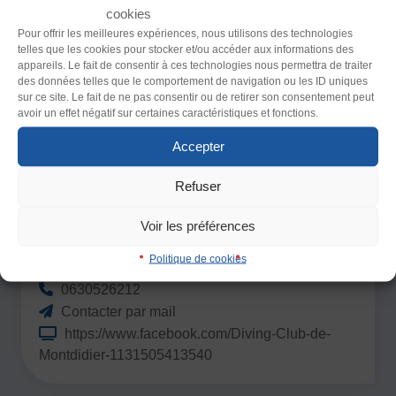
cookies
Police (dyslexie)
Pour offrir les meilleures expériences, nous utilisons des technologies
telles que les cookies pour stocker et/ou accéder aux informations des
Défaut
Adapter
appareils. Le fait de consentir à ces technologies nous permettra de traiter
des données telles que le comportement de navigation ou les ID uniques
sur ce site. Le fait de ne pas consentir ou de retirer son consentement peut
Taille du texte
avoir un effet négatif sur certaines caractéristiques et fonctions.
Les clubs de Plongée :
Défaut
Augmenter
Accepter
Refuser
Interlignage
Défaut
Augmenter
DIVING CLUB DE MONTDIDIER
Voir les préférences
Piscine Alex Gobin Rue Adrien Conin
Politique de cookies
80500 MONTDIDIER
Justification
0630526212
Défaut
Supprimer
Contacter par mail
https://www.facebook.com/Diving-Club-de-
Images
Montdidier-1131505413540
Défaut
Remplacer par du texte