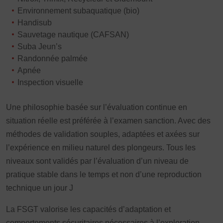
Vivicittà
Environnement subaquatique (bio)
Handisub
ACTUALITÉS
Sauvetage nautique (CAFSAN)
CONTACT
Suba Jeun’s
Randonnée palmée
JE SOUHAITE M’AFFILIER
Apnée
Affiliation
Inspection visuelle
Réaffiliation
Prise de licence
Une philosophie basée sur l’évaluation continue en
situation réelle est préférée à l’examen sanction. Avec des
JE SOUHAITE TROUVER UN COMITÉ
méthodes de validation souples, adaptées et axées sur
JE SOUHAITE ADHÉRER
l’expérience en milieu naturel des plongeurs. Tous les
Affiliation
niveaux sont validés par l’évaluation d’un niveau de
Honorabilité
pratique stable dans le temps et non d’une reproduction
Licence Omnisports
technique un jour J
Certificat Médical
Assurance
La FSGT valorise les capacités d’adaptation et
comportements sécuritaires nécessaires à l’exploration