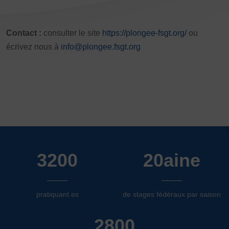
Contact :
consulter le site
https://plongee-fsgt.org/
ou
écrivez nous à
info@plongee.fsgt.org
3200
20aine
pratiquant.es
de stages fédéraux par saison
2800