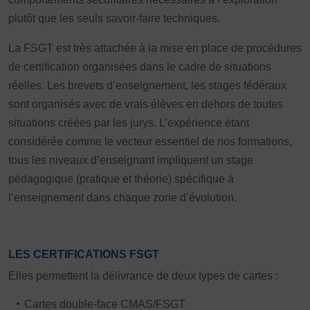
JE SOUHAITE TROUVER UNE ACTIVITÉ SPORTIVE
plutôt que les seuls savoir-faire techniques.
Activités d’entretien, de forme et de santé
La FSGT est très attachée à la mise en place de procédures
Activités physiques de danse et d’expression
de certification organisées dans le cadre de situations
réelles. Les brevets d’enseignement, les stages fédéraux
Atelier d’aventure motrice des 0 – 3 ans
sont organisés avec de vrais élèves en dehors de toutes
Athlé-Marche nordique
situations créées par les jurys. L’expérience étant
Athlétisme – Piste & Courses hors stade
Autres
considérée comme le vecteur essentiel de nos formations,
tous les niveaux d’enseignant impliquent un stage
Autres activités de pleine nature
Autres sports collectifs
pédagogique (pratique et théorie) spécifique à
Autres sports Nautiques
Badminton
Ball-trap
Basketball
l’enseignement dans chaque zone d’évolution.
Boules lyonnaises
E-sport
Echecs
Football
Gymnastique
Joutes nautiques
Judo
LES CERTIFICATIONS FSGT
L’activité Bébé et parent dans l’eau
Montagne-Escalade
Elles permettent la délivrance de deux types de cartes :
Multi-activités
Natation
Omniforces
Pétanque
PGA
Cartes double-face CMAS/FSGT