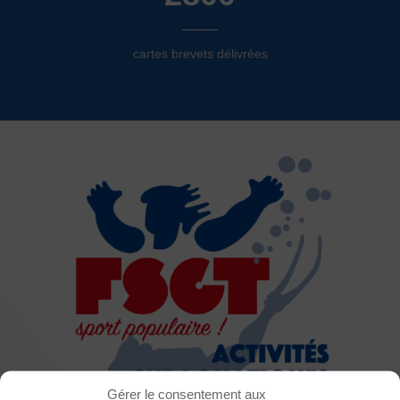
cartes brevets délivrées
Thème
Clair
Sombre
Gérer le consentement aux