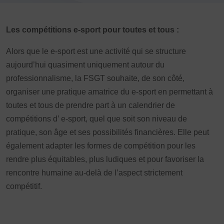
Vivicittà
ACTUALITÉS
Les compétitions e-sport pour toutes et tous :
CONTACT
Alors que le e-sport est une activité qui se structure
JE SOUHAITE M’AFFILIER
aujourd’hui quasiment uniquement autour du
Affiliation
professionnalisme, la FSGT souhaite, de son côté,
Réaffiliation
organiser une pratique amatrice du e-sport en permettant à
Prise de licence
toutes et tous de prendre part à un calendrier de
compétitions d’ e-sport, quel que soit son niveau de
JE SOUHAITE TROUVER UN COMITÉ
pratique, son âge et ses possibilités financières. Elle peut
JE SOUHAITE ADHÉRER
également adapter les formes de compétition pour les
Affiliation
rendre plus équitables, plus ludiques et pour favoriser la
Honorabilité
rencontre humaine au-delà de l’aspect strictement
Licence Omnisports
compétitif.
Certificat Médical
Assurance