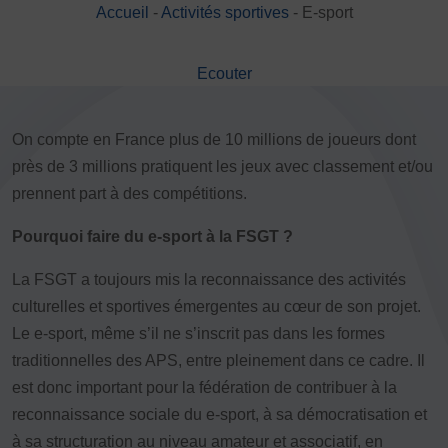
Accueil
-
Activités sportives
-
E-sport
DÉVELOPPEMENT
Championnat de France FSGT
Ecouter
Enfance / Famille
Jeunesses
Santé
On compte en France plus de 10 millions de joueurs dont
Seniors
près de 3 millions pratiquent les jeux avec classement et/ou
Entreprises
prennent part à des compétitions.
Pratiques partagées
Pourquoi faire du e-sport à la FSGT ?
Écologie
Sport avec les exilés
La FSGT a toujours mis la reconnaissance des activités
culturelles et sportives émergentes au cœur de son projet.
ÉTHIQUE SPORTIVE
Le e-sport, même s’il ne s’inscrit pas dans les formes
Signalement violences sexistes et sexuelles
traditionnelles des APS, entre pleinement dans ce cadre. Il
Protéger les pratiquant.es
est donc important pour la fédération de contribuer à la
Prévenir les discriminations
reconnaissance sociale du e-sport, à sa démocratisation et
Agir contre le dopage et les conduites dopantes
à sa structuration au niveau amateur et associatif, en
Préserver le pacte républicain