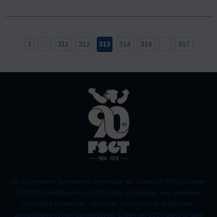
1
…
311
312
313
314
315
…
317
La Fédération Sportive et Gymnique du Travail (FSGT) compte
200 000 pratiquant·es, 4200 clubs et propose une centaine
d’activités physiques, sportives, culturelles et artistiques,
compétitives et non compétitives. Créée en 1934 dans la lutte