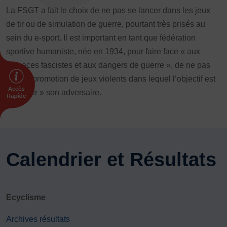
Plongée
Randonnée pédestre
Sport Équestre
La FSGT a fait le choix de ne pas se lancer dans les jeux
de tir ou de simulation de guerre, pourtant très prisés au
Sports de combat
Sports de neige et de patinage
Tennis
sein du e-sport. Il est important en tant que fédération
Tennis de table
Tir
Tir à l’arc
Vélo
Volley-ball
sportive humaniste, née en 1934, pour faire face « aux
Walking Foot
menaces fascistes et aux dangers de guerre », de ne pas
faire la promotion de jeux violents dans lequel l’objectif est
de « tuer » son adversaire.
Calendrier et Résultats
Ecyclisme
Archives résultats