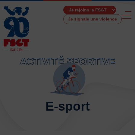
Je signale une violence
ACTIVITÉ SPORTIVE
ACCUEIL
LA FSGT
Présentation
Histoire
E-sport
Fonctionnement
Partenaires
Les Boutiques F.S.G.T
Ressources média