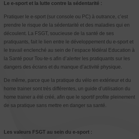
JE SOUHAITE TROUVER UNE ACTIVITÉ SPORTIVE
Le e-sport et la lutte contre la sédentarité :
Pratiquer le e-sport (sur console ou PC) à outrance, c’est
Activités d’entretien, de forme et de santé
prendre le risque de la sédentarité et des maladies qui en
Activités physiques de danse et d’expression
découlent. La FSGT, soucieuse de la santé de ses
Atelier d’aventure motrice des 0 – 3 ans
pratiquants, fait le lien entre le développement du e-sport et
le travail enclenché au sein de l’espace fédéral Education à
Athlé-Marche nordique
la Santé pour Tou-te-s afin d’alerter les pratiquants sur les
Athlétisme – Piste & Courses hors stade
Autres
dangers des écrans et du manque d’activité physique.
Autres activités de pleine nature
Autres sports collectifs
De même, parce que la pratique du vélo en extérieur et du
Autres sports Nautiques
Badminton
Ball-trap
Basketball
home trainer sont très différentes, un guide d’utilisation du
home trainer a été créé, afin que le sportif profite pleinement
Boules lyonnaises
E-sport
Echecs
Football
de sa pratique sans mettre en danger sa santé.
Gymnastique
Joutes nautiques
Judo
L’activité Bébé et parent dans l’eau
Montagne-Escalade
Multi-activités
Natation
Omniforces
Pétanque
PGA
Les valeurs FSGT au sein du e-sport :