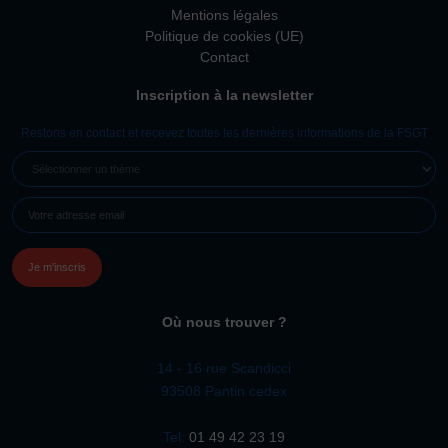
Mentions légales
Politique de cookies (UE)
Contact
Inscription à la newsletter
Restons en contact et recevez toutes les dernières informations de la FSGT
SÉLECTIONNER
UN
E-
THÈME
MAIL
(NÉCESSAIRE)
Où nous trouver ?
14 - 16 rue Scandicci
93508 Pantin cedex
Tel:
01 49 42 23 19