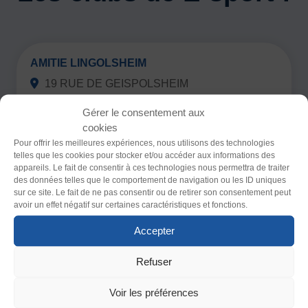
AMITIE LINGOLSHEIM
Thème
19 RUE DE GEISPOLSHEIM
Clair
Sombre
67380 LINGOLSHEIM
Gérer le consentement aux
0367080436
cookies
Contacter par mail
Police (dyslexie)
Pour offrir les meilleures expériences, nous utilisons des technologies
http://www.amitie-lingolsheim.fr
telles que les cookies pour stocker et/ou accéder aux informations des
Défaut
Adapter
appareils. Le fait de consentir à ces technologies nous permettra de traiter
des données telles que le comportement de navigation ou les ID uniques
sur ce site. Le fait de ne pas consentir ou de retirer son consentement peut
Taille du texte
avoir un effet négatif sur certaines caractéristiques et fonctions.
CTT 77 VAL DE MODER
Défaut
Augmenter
Accepter
MAIRIE 17 RUE DU DOCTEUR
SCHWEITZER PFAFFENHOFFEN
Refuser
Interlignage
67350 VAL DE MODER
Contacter par mail
Défaut
Augmenter
Voir les préférences
https://sites.google.com/site/ctt77valdemoder/