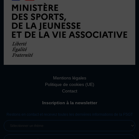
Mentions légales
Politique de cookies (UE)
Contact
Inscription à la newsletter
Restons en contact et recevez toutes les dernières informations de la FSGT
SÉLECTIONNER
UN
E-
THÈME