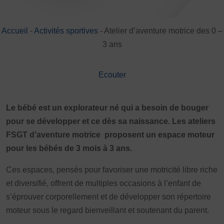
DÉVELOPPEMENT
Championnat de France FSGT
Accueil
-
Activités sportives
-
Atelier d’aventure motrice des 0 –
Enfance / Famille
3 ans
Jeunesses
Santé
Ecouter
Seniors
Entreprises
Pratiques partagées
Le bébé est un explorateur né qui a besoin de bouger
Écologie
pour se développer et ce dès sa naissance. Les ateliers
Sport avec les exilés
FSGT d’aventure motrice proposent un espace moteur
pour les bébés de 3 mois à 3 ans.
ÉTHIQUE SPORTIVE
Signalement violences sexistes et sexuelles
Ces espaces, pensés pour favoriser une motricité libre riche
Protéger les pratiquant.es
et diversifié, offrent de multiples occasions à l’enfant de
Prévenir les discriminations
s’éprouver corporellement et de développer son répertoire
Agir contre le dopage et les conduites dopantes
moteur sous le regard bienveillant et soutenant du parent.
Préserver le pacte républicain