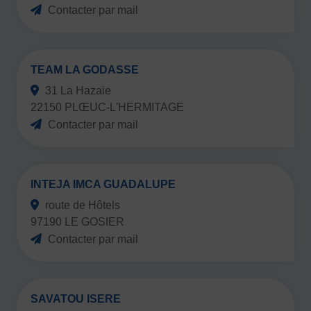
JE SOUHAITE TROUVER UNE ACTIVITÉ SPORTIVE
Contacter par mail
Activités d’entretien, de forme et de santé
Activités physiques de danse et d’expression
TEAM LA GODASSE
Atelier d’aventure motrice des 0 – 3 ans
31 La Hazaie
22150 PLŒUC-L'HERMITAGE
Athlé-Marche nordique
Contacter par mail
Athlétisme – Piste & Courses hors stade
Autres
Autres activités de pleine nature
Autres sports collectifs
INTEJA IMCA GUADALUPE
Autres sports Nautiques
Badminton
Ball-trap
Basketball
route de Hôtels
Boules lyonnaises
E-sport
Echecs
Football
97190 LE GOSIER
Contacter par mail
Gymnastique
Joutes nautiques
Judo
L’activité Bébé et parent dans l’eau
Montagne-Escalade
Multi-activités
Natation
Omniforces
Pétanque
PGA
SAVATOU ISERE