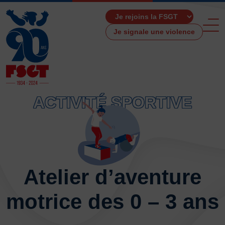
Je signale une violence
ACTIVITÉ SPORTIVE
ACCUEIL
LA FSGT
Présentation
Histoire
Atelier d’aventure
Fonctionnement
Partenaires
motrice des 0 – 3 ans
Les Boutiques F.S.G.T
Ressources média