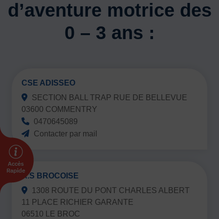
Vivicittà
d’aventure motrice des
ACTUALITÉS
0 – 3 ans :
CONTACT
JE SOUHAITE M’AFFILIER
Affiliation
CSE ADISSEO
Réaffiliation
SECTION BALL TRAP RUE DE BELLEVUE
Prise de licence
03600 COMMENTRY
JE SOUHAITE TROUVER UN COMITÉ
0470645089
Contacter par mail
JE SOUHAITE ADHÉRER
Affiliation
Honorabilité
Licence Omnisports
A.S BROCOISE
Certificat Médical
1308 ROUTE DU PONT CHARLES ALBERT
Assurance
11 PLACE RICHIER GARANTE
06510 LE BROC