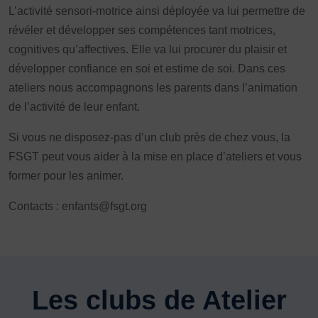
L’activité sensori-motrice ainsi déployée va lui permettre de
FORMATION
révéler et développer ses compétences tant motrices,
Livret de l’animateur·trice
cognitives qu’affectives. Elle va lui procurer du plaisir et
Brevet Fédéral
développer confiance en soi et estime de soi. Dans ces
BAFA
ateliers nous accompagnons les parents dans l’animation
Officiel·les
de l’activité de leur enfant.
Responsable associatif.ve FSGT
Si vous ne disposez-pas d’un club près de chez vous, la
Formateur.trice.s
FSGT peut vous aider à la mise en place d’ateliers et vous
ORGANISME DE FORMATION
former pour les animer.
Certificat de qualification professionnelle ALS
Contacts : enfants@fsgt.org
Certificat de qualification professionnelle
TSARE
INTERNATIONAL
Échanges internationaux
Les clubs de Atelier
Coopération et solidarité internationales